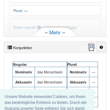
Plural
:
—
Duden geprüft:
Menschsein Duden
Mehr
Menschsein Wiktionary
Konjunktion
×
Das Wort Menschsein ist eine Ausnahme.
Wörter, die mit "-
in
" enden, haben fast immer
Artikel:
die
.
Singular
Plural
Nominativ
das Menschsein
Nominativ
—
DER:
670
Ausnahmen
Beispiele
Akkusativ
das Menschsein
Akkusativ
—
DIE:
10 051
Dativ
dem Menschsein
Dativ
—
DAS:
918
Ausnahmen
Unsere Website verwendet Cookies, um Ihnen
Beispiele
Genitiv
des Menschseins
Genitiv
—
das bestmögliche Erlebnis zu bieten. Durch die
Nutzung unserer Seite erklären Sie sich damit