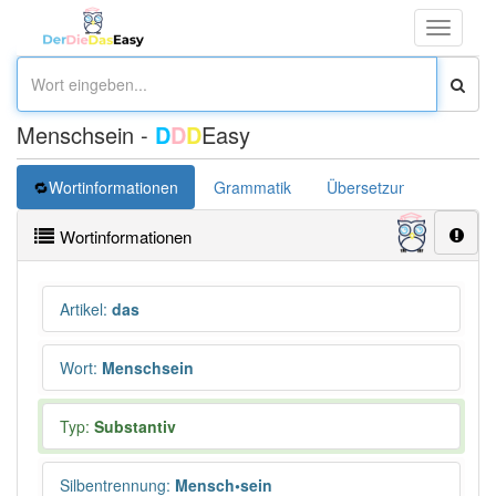
Toggle
navigati
Menschsein -
D
D
D
Easy
Wortinformationen
Grammatik
Übersetzung
Wortinformationen
Artikel
:
das
Wort
:
Menschsein
Typ:
Substantiv
Silbentrennung
:
Mensch•sein