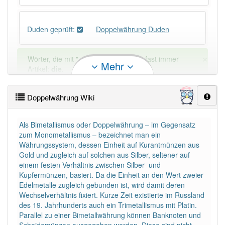
Duden geprüft:
Doppelwährung Duden
×
Wörter, die mit "-
ung
" enden, haben fast immer
Mehr
Artikel:
die
.
Doppelwährung Wiki
DER:
127
Ausnahmen
Beispiele
DIE:
11 043
Als Bimetallismus oder Doppelwährung – im Gegensatz
zum Monometallismus – bezeichnet man ein
DAS:
2
Ausnahmen
Beispiele
Währungssystem, dessen Einheit auf Kurantmünzen aus
Gold und zugleich auf solchen aus Silber, seltener auf
einem festen Verhältnis zwischen Silber- und
PowerIndex:
2
Kupfermünzen, basiert. Da die Einheit an den Wert zweier
Edelmetalle zugleich gebunden ist, wird damit deren
Wechselverhältnis fixiert. Kurze Zeit existierte im Russland
Häufigkeit: 2 von 10
des 19. Jahrhunderts auch ein Trimetallismus mit Platin.
Parallel zu einer Bimetallwährung können Banknoten und
Wörter mit Endung
-doppelwährung
: 1