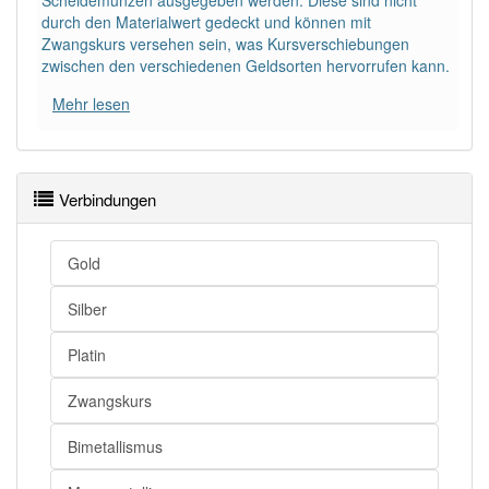
Scheidemünzen ausgegeben werden. Diese sind nicht
durch den Materialwert gedeckt und können mit
Zwangskurs versehen sein, was Kursverschiebungen
Wörter mit Endung
-doppelwährung
aber mit einem
zwischen den verschiedenen Geldsorten hervorrufen kann.
anderen Artikel
die
: 0
Mehr lesen
80% unserer Spielapp-Nutzer haben den Artikel
korrekt erraten.
Verbindungen
Gold
Silber
Platin
Zwangskurs
Bimetallismus