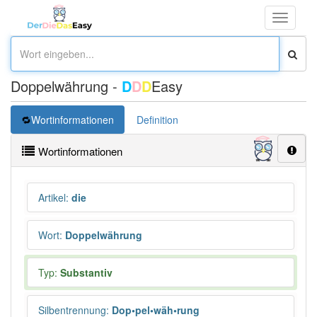
Toggle
navigati
Doppelwährung -
D
D
D
Easy
Wortinformationen
Definition
Wortinformationen
Artikel
:
die
Wort
:
Doppelwährung
Typ:
Substantiv
Silbentrennung
:
Dop•pel•wäh•rung