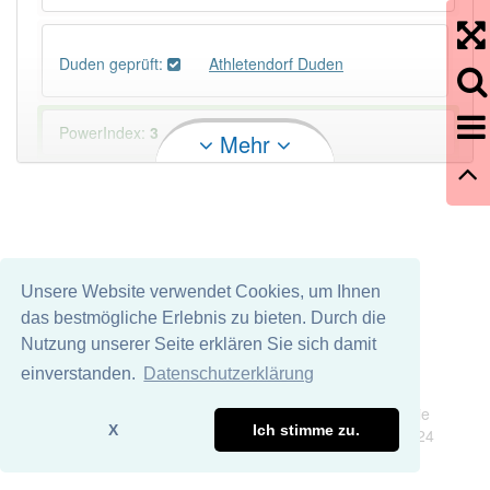
Duden geprüft:
Athletendorf Duden
PowerIndex:
3
Mehr
Häufigkeit: 4 von 10
Wörter mit Endung
-athletendorf
: 1
Unsere Website verwendet Cookies, um Ihnen
Wörter mit Endung
-athletendorf
aber mit einem
das bestmögliche Erlebnis zu bieten. Durch die
anderen Artikel
das
: 0
Nutzung unserer Seite erklären Sie sich damit
einverstanden.
Datenschutzerklärung
83% unserer Spielapp-Nutzer haben den Artikel
Impressum
Datenschutz
korrekt erraten.
Wir übernehmen keine Garantie und keine Haftung für die
X
Ich stimme zu.
Richtigkeit und Vollständigkeit dieser Seite. DDDEasy 2024