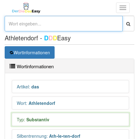
Toggle
navigati
Athletendorf -
D
D
D
Easy
Wortinformationen
Wortinformationen
Artikel
:
das
Wort
:
Athletendorf
Typ:
Substantiv
Silbentrennung
:
Ath•le•ten•dorf