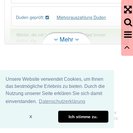
Duden geprüft:
Mietvorauszahlung Duden
×
Wörter, die mit "-
ung
" enden, haben fast immer
Mehr
Artikel:
die
.
DER:
127
Ausnahmen
Beispiele
DIE:
11 043
Unsere Website verwendet Cookies, um Ihnen
DAS:
2
Ausnahmen
Beispiele
das bestmögliche Erlebnis zu bieten. Durch die
Nutzung unserer Seite erklären Sie sich damit
PowerIndex:
2
einverstanden.
Datenschutzerklärung
Impressum
Datenschutz
Wir übernehmen keine Garantie und keine Haftung für die
Häufigkeit: 2 von 10
X
Ich stimme zu.
Richtigkeit und Vollständigkeit dieser Seite. DDDEasy 2024
Wörter mit Endung
-mietvorauszahlung
: 1