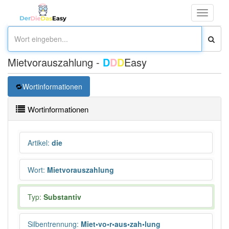
Toggle
navigati
Mietvorauszahlung -
D
D
D
Easy
Wortinformationen
Wortinformationen
Artikel
:
die
Wort
:
Mietvorauszahlung
Typ:
Substantiv
Silbentrennung
:
Miet•vo•r•aus•zah•lung