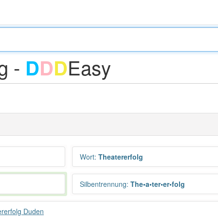
g -
Easy
D
D
D
Wort
:
Theatererfolg
Silbentrennung
:
The•a•ter•er•folg
rerfolg Duden