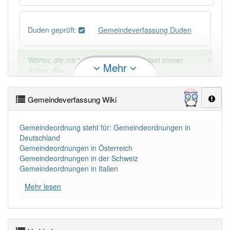
Duden geprüft:
Gemeindeverfassung Duden
×
Wörter, die mit "-
ung
" enden, haben fast immer
Mehr
Artikel:
die
.
Gemeindeverfassung Wiki
DER:
127
Ausnahmen
Beispiele
DIE:
11 043
Gemeindeordnung steht für: Gemeindeordnungen in
Deutschland
DAS:
2
Ausnahmen
Beispiele
Gemeindeordnungen in Österreich
Gemeindeordnungen in der Schweiz
Gemeindeordnungen in Italien
PowerIndex:
2
Mehr lesen
Häufigkeit: 2 von 10
Wörter mit Endung
-gemeindeverfassung
: 1