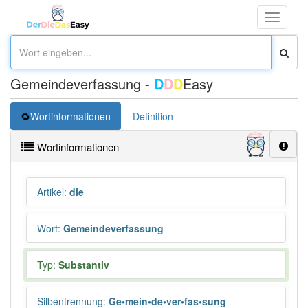
Toggle
navigati
Gemeindeverfassung -
D
D
D
Easy
Wortinformationen
Definition
Wortinformationen
Artikel
:
die
Wort
:
Gemeindeverfassung
Typ:
Substantiv
Silbentrennung
:
Ge•mein•de•ver•fas•sung