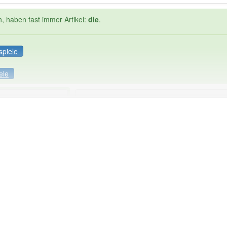
n, haben fast immer Artikel:
die
.
spiele
ele
Häufigkeit: 4 von 10
zahlung
: 1
Wörter mit End
 haben den Artikel korrekt erraten.