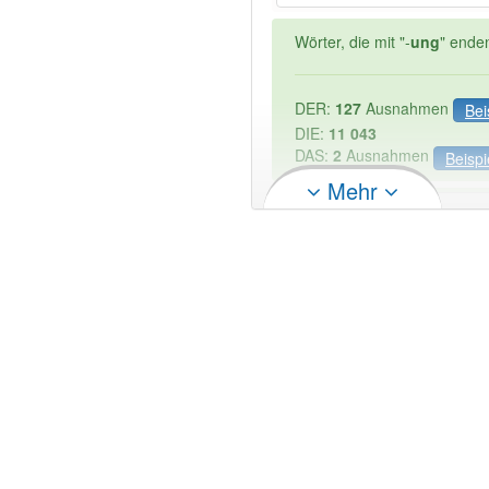
Wörter, die mit "-
ung
" ende
DER:
127
Ausnahmen
Bei
DIE:
11 043
DAS:
2
Ausnahmen
Beispi
Mehr
PowerIndex:
13
Wörter mit Endung
-einmal
84% unserer Spielapp-Nutzer