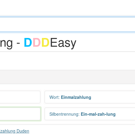
ng -
Easy
D
D
D
Wort
:
Einmalzahlung
Silbentrennung
:
Ein•mal•zah•lung
lzahlung Duden