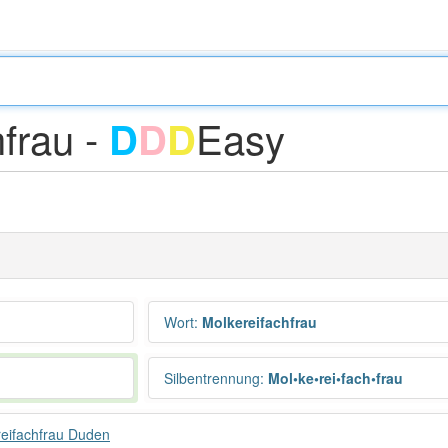
frau -
Easy
D
D
D
Wort
:
Molkereifachfrau
Silbentrennung
:
Mol•ke•rei•fach•frau
eifachfrau Duden