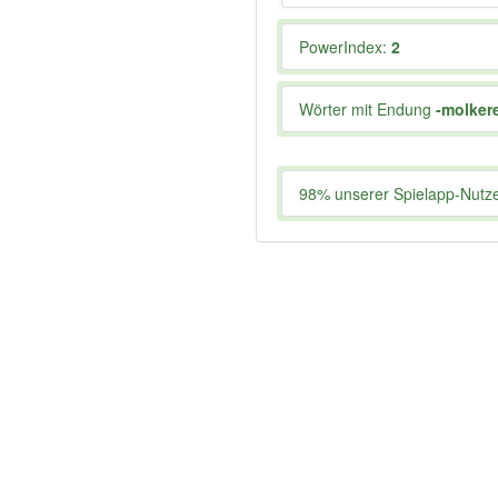
PowerIndex:
2
Wörter mit Endung
-molker
98% unserer Spielapp-Nutzer