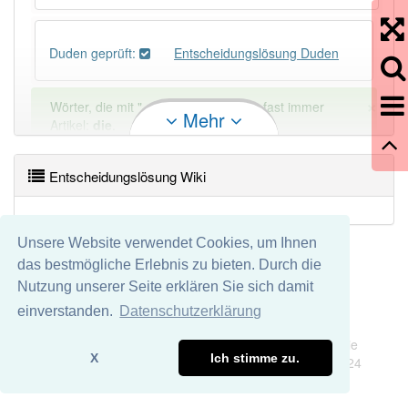
Duden geprüft:
Entscheidungslösung Duden
×
Wörter, die mit "-
ung
" enden, haben fast immer
Mehr
Artikel:
die
.
Entscheidungslösung Wiki
DER:
127
Ausnahmen
Beispiele
DIE:
11 043
Unsere Website verwendet Cookies, um Ihnen
DAS:
2
Ausnahmen
Beispiele
das bestmögliche Erlebnis zu bieten. Durch die
Nutzung unserer Seite erklären Sie sich damit
PowerIndex:
2
einverstanden.
Datenschutzerklärung
Impressum
Datenschutz
Wir übernehmen keine Garantie und keine Haftung für die
Häufigkeit: 2 von 10
X
Ich stimme zu.
Richtigkeit und Vollständigkeit dieser Seite. DDDEasy 2024
Wörter mit Endung
-entscheidungslösung
: 1