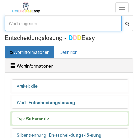
Toggle
navigati
Entscheidungslösung -
D
D
D
Easy
Wortinformationen
Definition
Wortinformationen
Artikel
:
die
Wort
:
Entscheidungslösung
Typ:
Substantiv
Silbentrennung
:
En•tschei•dungs•lö•sung