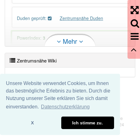
Duden geprüft:
Zentrumsnähe Duden
PowerIndex:
3
Mehr
Häufigkeit: 4 von 10
Zentrumsnähe Wiki
Wörter mit Endung
-zentrumsnähe
: 1
Unsere Website verwendet Cookies, um Ihnen
Wörter mit Endung
-zentrumsnähe
aber mit einem
das bestmögliche Erlebnis zu bieten. Durch die
anderen Artikel
die
: 0
Nutzung unserer Seite erklären Sie sich damit
einverstanden.
Datenschutzerklärung
91% unserer Spielapp-Nutzer haben den Artikel
Impressum
Datenschutz
korrekt erraten.
Wir übernehmen keine Garantie und keine Haftung für die
X
Ich stimme zu.
Richtigkeit und Vollständigkeit dieser Seite. DDDEasy 2024