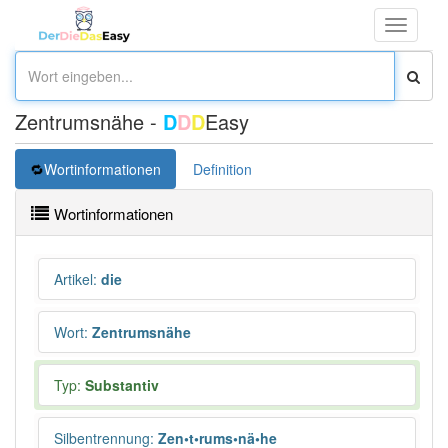
Toggle
navigati
Zentrumsnähe -
D
D
D
Easy
Wortinformationen
Definition
Wortinformationen
Artikel
:
die
Wort
:
Zentrumsnähe
Typ:
Substantiv
Silbentrennung
:
Zen•t•rums•nä•he