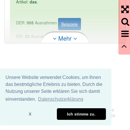
Artikel:
das
.
DER:
505
Ausnahmen
Beispiele
DIE:
22
Ausnahmen
Mehr
Beispiele
DAS:
1 814
PowerIndex:
1
Häufigkeit: 2 von 10
Unsere Website verwendet Cookies, um Ihnen
das bestmögliche Erlebnis zu bieten. Durch die
Wörter mit Endung
-entscheidungskriterium
aber
Nutzung unserer Seite erklären Sie sich damit
mit einem anderen Artikel: -1
einverstanden.
Datenschutzerklärung
Impressum
Datenschutz
Wir übernehmen keine Garantie und keine Haftung für die
80% unserer Spielapp-Nutzer haben den Artikel
X
Ich stimme zu.
Richtigkeit und Vollständigkeit dieser Seite. DDDEasy 2024
korrekt erraten.