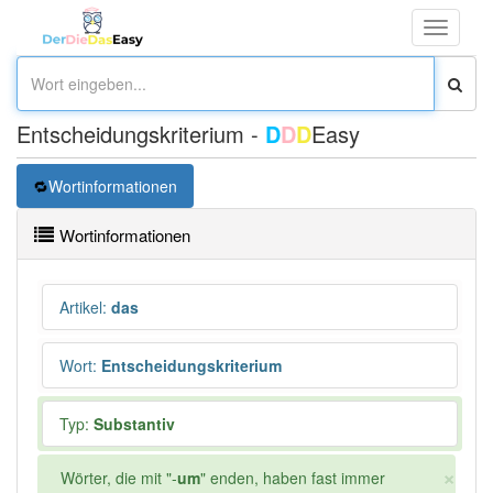
Toggle
navigati
Entscheidungskriterium -
D
D
D
Easy
Wortinformationen
Wortinformationen
Artikel
:
das
Wort
:
Entscheidungskriterium
Typ:
Substantiv
×
Wörter, die mit "-
um
" enden, haben fast immer