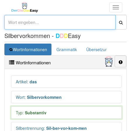
Toggle
navigati
Silbervorkommen -
D
D
D
Easy
Wortinformationen
Grammatik
Übersetzung
Wortinformationen
Artikel
:
das
Wort
:
Silbervorkommen
Typ:
Substantiv
Silbentrennung
:
Sil•ber•vor•kom•men