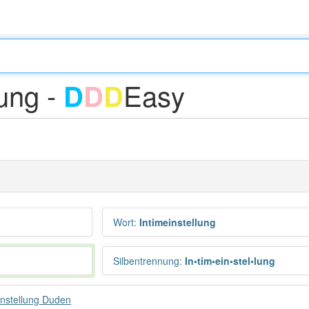
lung -
Easy
D
D
D
Wort
:
Intimeinstellung
Silbentrennung
:
In•tim•ein•stel•lung
instellung Duden