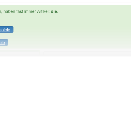
n, haben fast immer Artikel:
die
.
spiele
ele
Häufigkeit: 2 von 10
nstellung
: 1
Wörter mit End
0
ndet im Bereich
Rundfunktechnik
80% unserer Spie