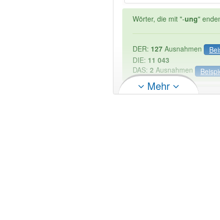
Wörter, die mit "-
ung
" ende
DER:
127
Ausnahmen
Bei
DIE:
11 043
DAS:
2
Ausnahmen
Beispi
Mehr
PowerIndex:
3
Wörter mit Endung
-intimei
Das Wort wird häufig verwe