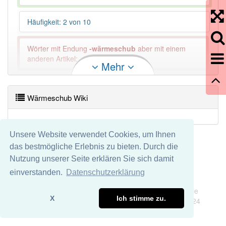
Häufigkeit: 2 von 10
Wörter mit Endung
-wärmeschub
aber mit einem
anderen Artikel: -1
Mehr
93% unserer Spielapp-Nutzer haben den Artikel
korrekt erraten.
Wärmeschub Wiki
Unsere Website verwendet Cookies, um Ihnen
das bestmögliche Erlebnis zu bieten. Durch die
Nutzung unserer Seite erklären Sie sich damit
einverstanden.
Datenschutzerklärung
Impressum
Datenschutz
Wir übernehmen keine Garantie und keine Haftung für die
X
Ich stimme zu.
Richtigkeit und Vollständigkeit dieser Seite. DDDEasy 2024