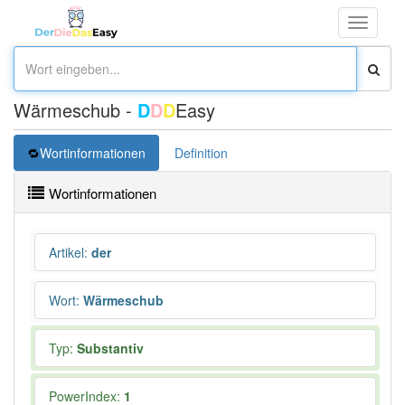
Toggle
navigati
Wärmeschub -
D
D
D
Easy
Wortinformationen
Definition
Wortinformationen
Artikel
:
der
Wort
:
Wärmeschub
Typ:
Substantiv
PowerIndex:
1