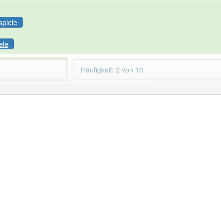
spiele
ele
Häufigkeit: 2 von 10
instellung
aber mit einem anderen Artikel: -1
99% unserer Spie