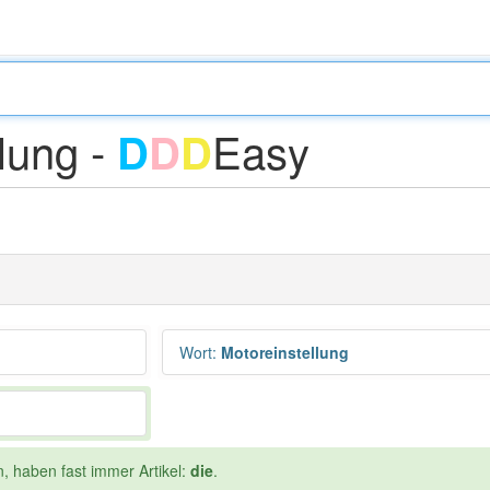
lung -
Easy
D
D
D
Wort
:
Motoreinstellung
n, haben fast immer Artikel:
die
.