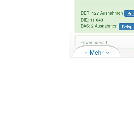
DER:
127
Ausnahmen
Bei
DIE:
11 043
DAS:
2
Ausnahmen
Beispi
PowerIndex:
1
Mehr
Wörter mit Endung
-motore