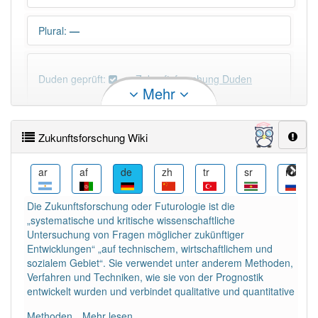
Plural
:
—
Duden geprüft:
Zukunftsforschung Duden
Mehr
Zukunftsforschung Wiktionary
Zukunftsforschung Wiki
×
Wörter, die mit "-
ung
" enden, haben fast immer
Artikel:
die
.
az
ar
af
de
zh
tr
sr
ru
Die Zukunftsforschung oder Futurologie ist die
DER:
127
Ausnahmen
„systematische und kritische wissenschaftliche
Beispiele
Untersuchung von Fragen möglicher zukünftiger
DIE:
11 043
Entwicklungen“ „auf technischem, wirtschaftlichem und
sozialem Gebiet“. Sie verwendet unter anderem Methoden,
DAS:
2
Ausnahmen
Beispiele
Verfahren und Techniken, wie sie von der Prognostik
entwickelt wurden und verbindet qualitative und quantitative
PowerIndex:
5
Methoden.
Mehr lesen