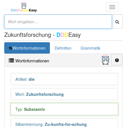
Toggle
navigati
Zukunftsforschung -
D
D
D
Easy
Wortinformationen
Definition
Grammatik
Synonym
Wortinformationen
Artikel
:
die
Wort
:
Zukunftsforschung
Typ:
Substantiv
Silbentrennung
:
Zu•kunfts•for•schung