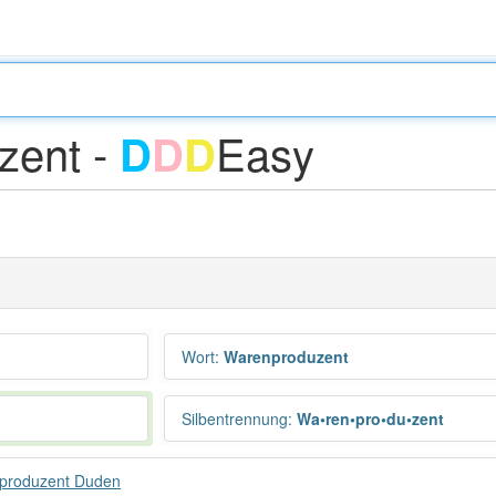
zent -
Easy
D
D
D
Wort
:
Warenproduzent
Silbentrennung
:
Wa•ren•pro•du•zent
produzent Duden