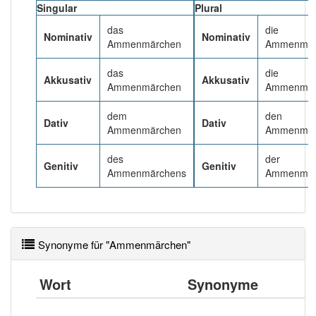
Singular
Plural
das
die
Häufigkeit: 4 von 10
Nominativ
Nominativ
Ammenmärchen
Ammenmär
Wörter mit Endung
-ammenmärchen
: 1
das
die
Akkusativ
Akkusativ
Ammenmärchen
Ammenmär
Wörter mit Endung
-ammenmärchen
aber mit einem
dem
den
anderen Artikel
das
: 0
Dativ
Dativ
Ammenmärchen
Ammenmär
Das Wort wird häufig verwendet im Bereich
des
der
Genitiv
Genitiv
abwertend
Ammenmärchens
Ammenmär
81% unserer Spielapp-Nutzer haben den Artikel
korrekt erraten.
Synonyme für "Ammenmärchen"
Wort
Synonyme