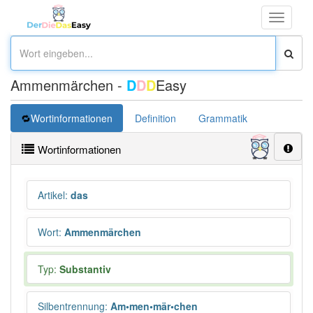
Toggle
navigati
Ammenmärchen -
D
D
D
Easy
Wortinformationen
Definition
Grammatik
Synonym
Wortinformationen
Artikel
:
das
Wort
:
Ammenmärchen
Typ:
Substantiv
Silbentrennung
:
Am•men•mär•chen