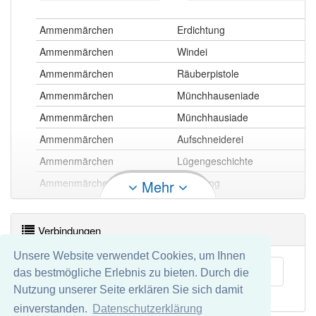
Ammenmärchen
Erdichtung
Ammenmärchen
Windei
Ammenmärchen
Räuberpistole
Ammenmärchen
Münchhauseniade
Ammenmärchen
Münchhausiade
Ammenmärchen
Aufschneiderei
Ammenmärchen
Lügengeschichte
Ammenmärchen
Erfindung
Mehr
Ammenmärchen
Anglerlatein
Ammenmärchen
Jägerlatein
Verbindungen
Ammenmärchen
Bluff
Unsere Website verwendet Cookies, um Ihnen
Ammenmärchen
Schwindelei
Gegenwart
das bestmögliche Erlebnis zu bieten. Durch die
Nutzung unserer Seite erklären Sie sich damit
Ammenmärchen
Schwindel
einverstanden.
Datenschutzerklärung
Ammenmärchen
Flunkerei