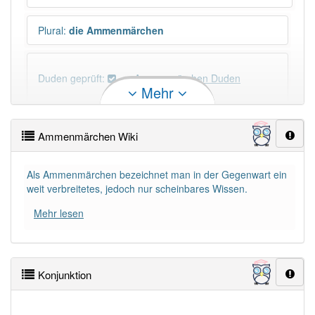
Plural
:
die Ammenmärchen
Duden geprüft:
Ammenmärchen Duden
Mehr
Ammenmärchen Wiktionary
Ammenmärchen Wiki
×
Wörter, die mit "-
chen
" enden, haben fast immer
Artikel:
das
.
Als Ammenmärchen bezeichnet man in der Gegenwart ein
weit verbreitetes, jedoch nur scheinbares Wissen.
Mehr lesen
DER:
156
Ausnahmen
Beispiele
DIE:
31
Ausnahmen
Beispiele
Konjunktion
DAS:
1 284
PowerIndex:
9