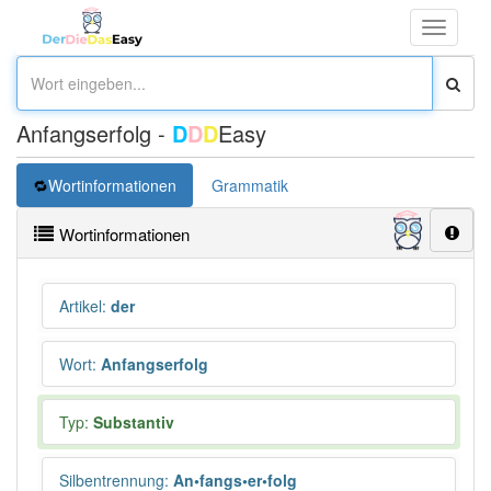
Toggle
navigati
Anfangserfolg -
D
D
D
Easy
Wortinformationen
Grammatik
Wortinformationen
Artikel
:
der
Wort
:
Anfangserfolg
Typ:
Substantiv
Silbentrennung
:
An•fangs•er•folg