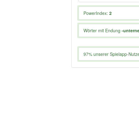
PowerIndex:
2
Wörter mit Endung
-untern
97% unserer Spielapp-Nutzer