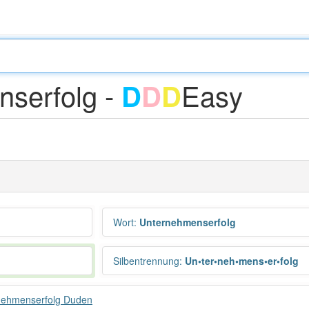
serfolg -
Easy
D
D
D
Wort
:
Unternehmenserfolg
Silbentrennung
:
Un•ter•neh•mens•er•folg
nehmenserfolg Duden