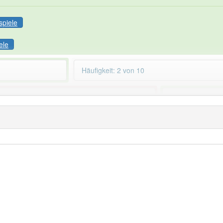
spiele
ele
Häufigkeit: 2 von 10
nüberprüfung
aber mit einem anderen Artikel:
87% unserer Spie