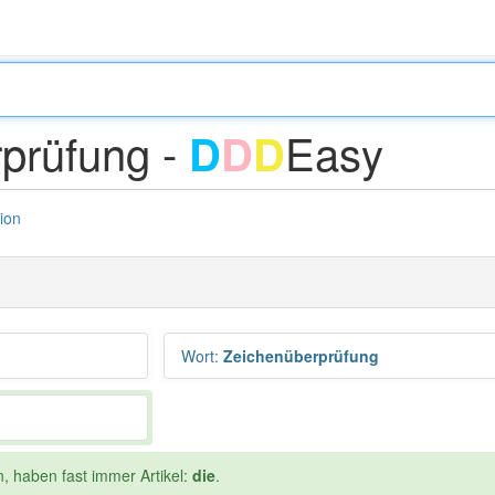
prüfung -
Easy
D
D
D
tion
Wort
:
Zeichenüberprüfung
n, haben fast immer Artikel:
die
.