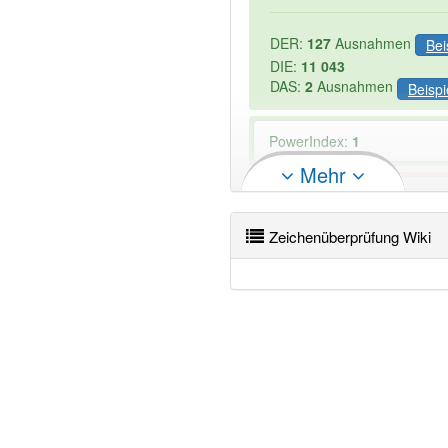
DER:
127
Ausnahmen
Bei
DIE:
11 043
DAS:
2
Ausnahmen
Beispi
PowerIndex:
1
Mehr
Wörter mit Endung
-zeiche
-1
Zeichenüberprüfung Wiki