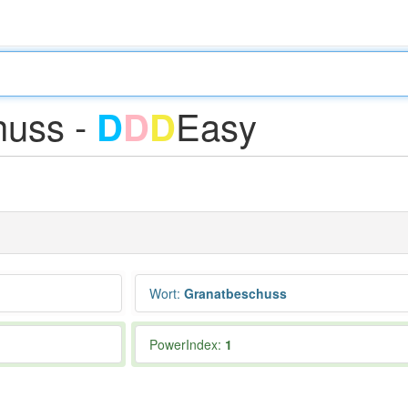
huss -
Easy
D
D
D
Wort
:
Granatbeschuss
PowerIndex:
1