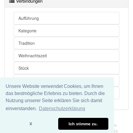
Verbindungen
Wörter mit Endung
-weihnachtsmärchen
aber mit
Aufführung
einem anderen Artikel
das
: 0
Kategorie
97% unserer Spielapp-Nutzer haben den Artikel
korrekt erraten.
Tradition
Weihnachtszeit
Stück
Sprachraum
Unsere Website verwendet Cookies, um Ihnen
Theaterstück
das bestmögliche Erlebnis zu bieten. Durch die
Nutzung unserer Seite erklären Sie sich damit
einverstanden.
Datenschutzerklärung
Impressum
Datenschutz
X
Ich stimme zu.
Wir übernehmen keine Garantie und keine Haftung für die
Richtigkeit und Vollständigkeit dieser Seite. DDDEasy 2024