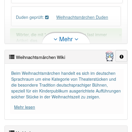
Duden geprüft:
Weihnachtsmärchen Duden
×
Wörter, die mit "-
chen
" enden, haben fast immer
Mehr
Artikel:
das
.
Weihnachtsmärchen Wiki
DER:
156
Ausnahmen
Beispiele
Beim Weihnachtsmärchen handelt es sich im deutschen
DIE:
31
Ausnahmen
Beispiele
Sprachraum um eine Kategorie von Theaterstücken und
die besondere Tradition deutschsprachiger Bühnen,
DAS:
1 284
speziell für ein Kinderpublikum ausgerichtete Aufführungen
solcher Stücke in der Weihnachtszeit zu zeigen.
PowerIndex:
2
Mehr lesen
Häufigkeit: 2 von 10
Wörter mit Endung
-weihnachtsmärchen
: 1