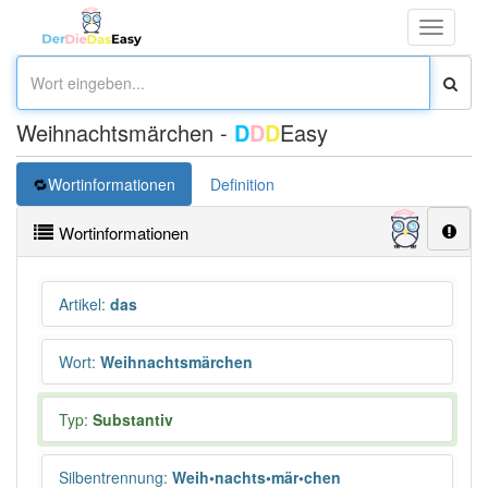
Toggle
navigati
Weihnachtsmärchen -
D
D
D
Easy
Wortinformationen
Definition
Wortinformationen
Artikel
:
das
Wort
:
Weihnachtsmärchen
Typ:
Substantiv
Silbentrennung
:
Weih•nachts•mär•chen