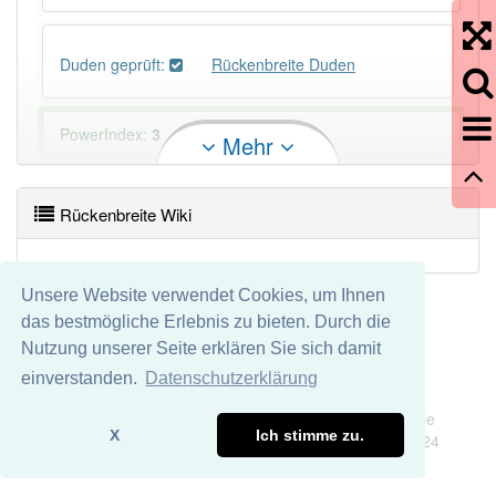
Duden geprüft:
Rückenbreite Duden
PowerIndex:
3
Mehr
Häufigkeit: 2 von 10
Rückenbreite Wiki
Wörter mit Endung
-rückenbreite
: 1
Unsere Website verwendet Cookies, um Ihnen
Wörter mit Endung
-rückenbreite
aber mit einem
das bestmögliche Erlebnis zu bieten. Durch die
anderen Artikel
die
: 0
Nutzung unserer Seite erklären Sie sich damit
einverstanden.
Datenschutzerklärung
Das Wort wird häufig verwendet im Bereich
Impressum
Datenschutz
Textilindustrie
Wir übernehmen keine Garantie und keine Haftung für die
X
Ich stimme zu.
Richtigkeit und Vollständigkeit dieser Seite. DDDEasy 2024
86% unserer Spielapp-Nutzer haben den Artikel
korrekt erraten.