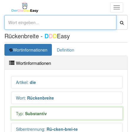
Toggle
navigati
Rückenbreite -
D
D
D
Easy
Wortinformationen
Definition
Wortinformationen
Artikel
:
die
Wort
:
Rückenbreite
Typ:
Substantiv
Silbentrennung
:
Rü•cken•brei•te