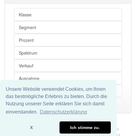
Klasse
Segment
Prozent
Spektrum
Verkauf
Ausnahme
Unsere Website verwendet Cookies, um Ihnen
Kompaktklasse
das bestmögliche Erlebnis zu bieten. Durch die
Privatperson
Nutzung unserer Seite erklären Sie sich damit
Mehr
einverstanden.
Datenschutzerklärung
Passat
Impressum
Datenschutz
X
Ich stimme zu.
Wir übernehmen keine Garantie und keine Haftung für die
Neupreis
Richtigkeit und Vollständigkeit dieser Seite. DDDEasy 2024