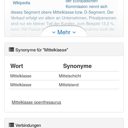
der Europäischen
Wikipedia
Kommission nennt sich
dieses Segment obere Mittelklasse bzw. D-Segment. Der
Verkauf erfolgt vor allem an Unternehmen, Privatpersonen
sind nur ein kleiner Teil der Kunden, zum Beispiel 13,2 %
beim VW Passat im Jahre 2008. Eine Ausnahme stellt die
Mehr
Mercedes-Benz C-Klasse dar, die stets auf einen sowohl
für diese Fahrzeugklasse als auch im Allgemeinen hohen
Privatanteil von 35 bis 50 Prozent an den
Synonyme für "Mittelklasse"
Gesamtzulassungen kommt. Die Neupreise für Wagen der
Mittelklasse weisen ein breites Spektrum auf.
Wort
Synonyme
Mehr lesen
Mittelklasse
Mittelschicht
Mittelklasse
Mittelstand
Mittelklasse openthesaurus
Verbindungen