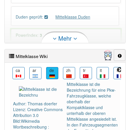
Duden geprüft:
Mittelklasse Duden
PowerIndex:
3
Mehr
Häufigkeit: 4 von 10
Mittelklasse Wiki
Wörter mit Endung
-mittelklasse
: 1
cs
ca
ar
de
zh
tr
it
fr
Wörter mit Endung
-mittelklasse
aber mit einem
Mittelklasse ist die
anderen Artikel
die
: 0
Bezeichnung für eine Pkw-
Fahrzeugklasse, welche
oberhalb der
88% unserer Spielapp-Nutzer haben den Artikel
Author: Thomas doerfer
Kompaktklasse und
korrekt erraten.
Lizenz: Creative Commons
unterhalb der oberen
Attribution 3.0
Mittelklasse angesiedelt ist.
Bild:Wikimedia
In den Fahrzeugsegmenten
Wortbeschreibung :