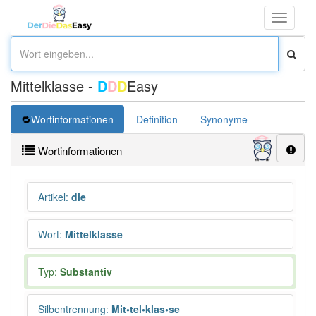
Toggle
navigati
Mittelklasse -
D
D
D
Easy
Wortinformationen
Definition
Synonyme
Wortinformationen
Artikel
:
die
Wort
:
Mittelklasse
Typ:
Substantiv
Silbentrennung
:
Mit•tel•klas•se