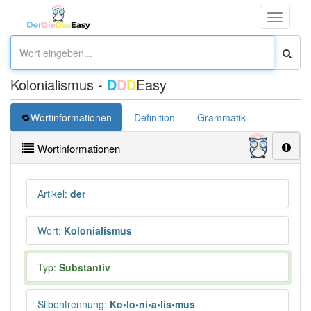
Toggle
navigati
Kolonialismus -
D
D
D
Easy
Wortinformationen
Definition
Grammatik
Übersetz
Wortinformationen
Artikel
:
der
Wort
:
Kolonialismus
Typ:
Substantiv
Silbentrennung
:
Ko•lo•ni•a•lis•mus