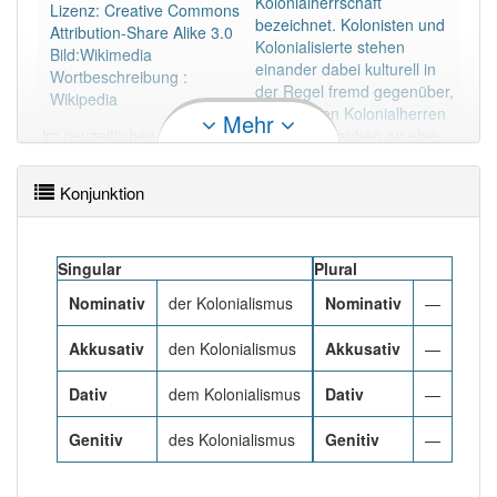
Kolonialherrschaft
88% unserer Spielapp-Nutzer haben den Artikel
Lizenz: Creative Commons
bezeichnet. Kolonisten und
korrekt erraten.
Attribution-Share Alike 3.0
Kolonialisierte stehen
Bild:Wikimedia
einander dabei kulturell in
Wortbeschreibung :
der Regel fremd gegenüber,
Wikipedia
was bei den Kolonialherren
Mehr
im neuzeitlichen Kolonialismus mit dem Glauben an eine
kulturelle Überlegenheit über sogenannte „Naturvölker“
und teils an die eigene rassische Höherwertigkeit
Konjunktion
verbunden war. Diese Vorstellung wurde durch frühe
Theorien einer soziokulturellen Evolution gestützt. Die
Kolonisierung der Welt durch europäische Nationen
leistete der Ideologie des Eurozentrismus Vorschub.
Singular
Plural
Nominativ
der Kolonialismus
Nominativ
—
Mehr lesen
Akkusativ
den Kolonialismus
Akkusativ
—
Dativ
dem Kolonialismus
Dativ
—
Genitiv
des Kolonialismus
Genitiv
—