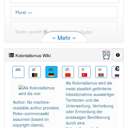
Plural
:
—
Duden geprüft:
Kolonialismus Duden
Mehr
Kolonialismus Wiktionary
Kolonialismus Wiki
PowerIndex:
5
an
als
af
de
zh
tr
sr
ru
Häufigkeit: 4 von 10
Als Kolonialismus wird die
meist staatlich geförderte
Wörter mit Endung
-kolonialismus
: 2
Inbesitznahme auswärtiger
Territorien und die
Author: No machine-
Unterwerfung, Vertreibung
readable author provided.
Wörter mit Endung
-kolonialismus
aber mit einem
oder Ermordung der
Roke~commonswiki
anderen Artikel
der
: 0
ansässigen Bevölkerung
assumed (based on
durch eine
copyright claims).