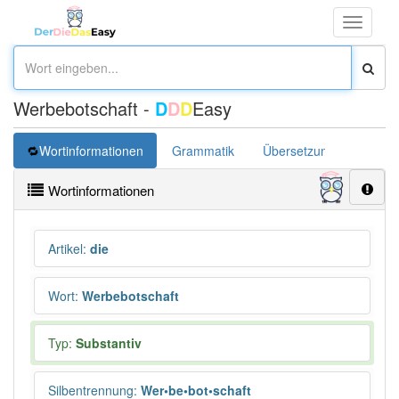
Toggle
navigati
Werbebotschaft -
D
D
D
Easy
Wortinformationen
Grammatik
Übersetzung
Wortinformationen
Artikel
:
die
Wort
:
Werbebotschaft
Typ:
Substantiv
Silbentrennung
:
Wer•be•bot•schaft