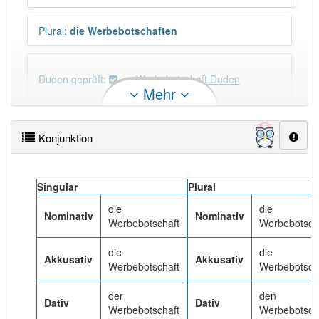
Plural
:
die Werbebotschaften
Duden geprüft:
Werbebotschaft Duden
Mehr
Werbebotschaft Wiktionary
Konjunktion
×
Wörter, die mit "-
schaft
" enden, haben fast immer
Artikel:
die
.
Singular
Plural
die
die
Nominativ
Nominativ
DER:
13
Ausnahmen
Beispiele
Werbebotschaft
Werbebotsch
DIE:
879
die
die
Akkusativ
Akkusativ
Werbebotschaft
Werbebotsch
DAS:
1
Ausnahmen
Beispiele
der
den
Dativ
Dativ
Werbebotschaft
Werbebotsch
PowerIndex:
3