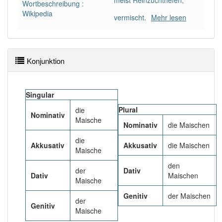
meist Reinzuchthefen,
Das Wort wird häufig verwendet im Bereich
Wortbeschreibung :
Fachsprache
Wikipedia
vermischt.
Mehr lesen
99% unserer Spielapp-Nutzer haben den Artikel
korrekt erraten.
Konjunktion
Singular
Plural
die
Nominativ
Maische
Nominativ
die Maischen
die
Akkusativ
Akkusativ
die Maischen
Maische
den
der
Dativ
Dativ
Maischen
Maische
Genitiv
der Maischen
der
Genitiv
Maische