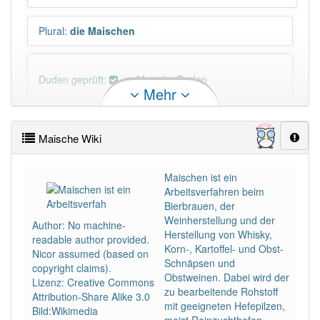
Plural
:
die Maischen
Duden geprüft:
Maische Duden
Mehr
Maische Wiktionary
Maische Wiki
PowerIndex:
13
Maischen ist ein
Arbeitsverfahren beim
Häufigkeit: 2 von 10
Bierbrauen, der
Weinherstellung und der
Author: No machine-
Wörter mit Endung
-maische
: 2
Herstellung von Whisky,
readable author provided.
Korn-, Kartoffel- und Obst-
Nicor assumed (based on
Schnäpsen und
copyright claims).
Wörter mit Endung
-maische
aber mit einem
Obstweinen. Dabei wird der
Lizenz: Creative Commons
anderen Artikel
die
: 0
zu bearbeitende Rohstoff
Attribution-Share Alike 3.0
mit geeigneten Hefepilzen,
Bild:Wikimedia