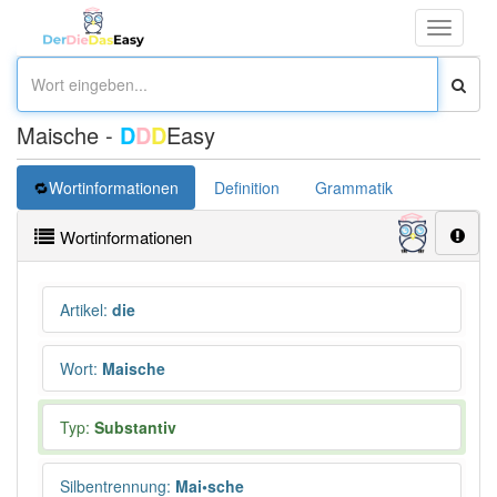
Toggle
navigati
Maische -
D
D
D
Easy
Wortinformationen
Definition
Grammatik
Übersetz
Wortinformationen
Artikel
:
die
Wort
:
Maische
Typ:
Substantiv
Silbentrennung
:
Mai•sche