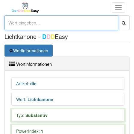
Toggle
navigati
Lichtkanone -
D
D
D
Easy
Wortinformationen
Wortinformationen
Artikel
:
die
Wort
:
Lichtkanone
Typ:
Substantiv
PowerIndex:
1