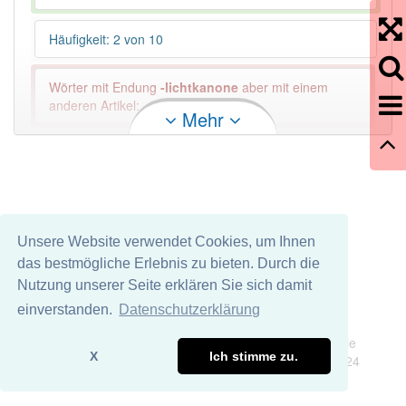
Häufigkeit: 2 von 10
Wörter mit Endung
-lichtkanone
aber mit einem
anderen Artikel: -1
Mehr
84% unserer Spielapp-Nutzer haben den Artikel
korrekt erraten.
Unsere Website verwendet Cookies, um Ihnen
das bestmögliche Erlebnis zu bieten. Durch die
Nutzung unserer Seite erklären Sie sich damit
einverstanden.
Datenschutzerklärung
Impressum
Datenschutz
Wir übernehmen keine Garantie und keine Haftung für die
X
Ich stimme zu.
Richtigkeit und Vollständigkeit dieser Seite. DDDEasy 2024