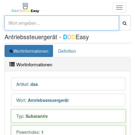
Toggle
navigati
Antriebssteuergerät -
D
D
D
Easy
Wortinformationen
Definition
Wortinformationen
Artikel
:
das
Wort
:
Antriebssteuergerät
Typ:
Substantiv
PowerIndex:
1