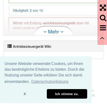
Häufigkeit: 2 von 10
Wörter mit Endung
-antriebssteuergerät
aber mit
einem anderen Artikel: -1
Mehr
89% unserer Spielapp-Nutzer haben den Artikel
korrekt erraten.
Antriebssteuergerät Wiki
Unsere Website verwendet Cookies, um Ihnen
das bestmögliche Erlebnis zu bieten. Durch die
Nutzung unserer Seite erklären Sie sich damit
einverstanden.
Datenschutzerklärung
Impressum
Datenschutz
Wir übernehmen keine Garantie und keine Haftung für die
X
Ich stimme zu.
Richtigkeit und Vollständigkeit dieser Seite. DDDEasy 2024