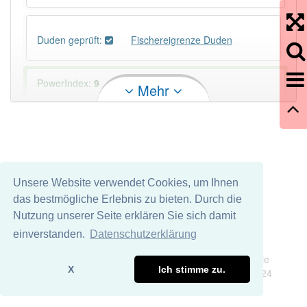
Duden geprüft:
Fischereigrenze Duden
PowerIndex:
9
Mehr
Häufigkeit: 2 von 10
Wörter mit Endung
-fischereigrenze
: 1
Unsere Website verwendet Cookies, um Ihnen
Wörter mit Endung
-fischereigrenze
aber mit einem
das bestmögliche Erlebnis zu bieten. Durch die
anderen Artikel
die
: 0
Nutzung unserer Seite erklären Sie sich damit
einverstanden.
Datenschutzerklärung
Das Wort wird häufig verwendet im Bereich
Impressum
Datenschutz
Völkerrecht
Wir übernehmen keine Garantie und keine Haftung für die
X
Ich stimme zu.
Richtigkeit und Vollständigkeit dieser Seite. DDDEasy 2024
96% unserer Spielapp-Nutzer haben den Artikel
korrekt erraten.