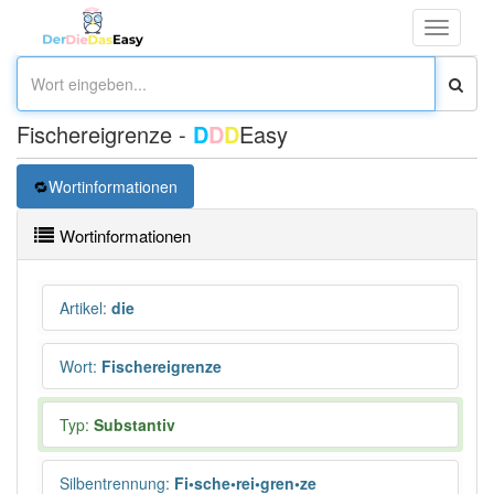
Toggle
navigati
Fischereigrenze -
D
D
D
Easy
Wortinformationen
Wortinformationen
Artikel
:
die
Wort
:
Fischereigrenze
Typ:
Substantiv
Silbentrennung
:
Fi•sche•rei•gren•ze